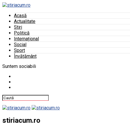
Acasă
Actualitate
Stiri
Politică
Internațional
Social
Sport
Învățământ
Suntem sociabili
stiriacum.ro