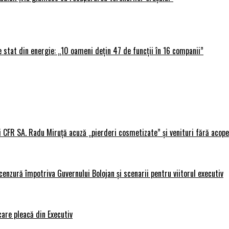
 stat din energie: „10 oameni dețin 47 de funcții în 16 companii”
i CFR SA. Radu Miruță acuză „pierderi cosmetizate” și venituri fără acope
nzură împotriva Guvernului Bolojan și scenarii pentru viitorul executiv
care pleacă din Executiv