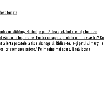
fost forțate
u adus un slăbănog zăcând pe pat. Și Iisus, văzând credința lor, a zis
nd gândurile lor, le-a zis: Pentru ce cugetați rele în inimile voastre? Ce
 a ierta păcatele, a zis slăbănogului: Ridică-te, ia-ți patul și mergi la
amenilor asemenea putere.” Pe imagine mai apare, lângă icoana