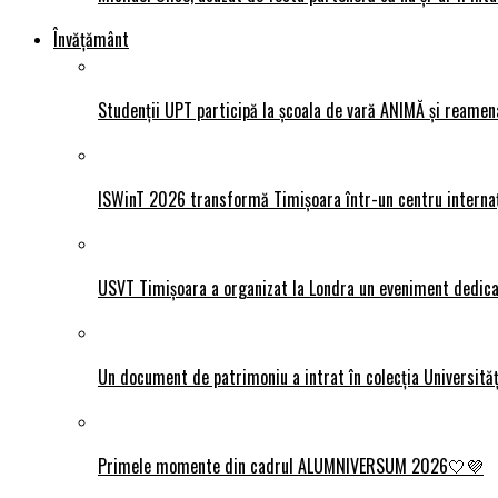
Învățământ
Studenții UPT participă la școala de vară ANIMĂ și reamen
ISWinT 2026 transformă Timișoara într-un centru internațion
USVT Timișoara a organizat la Londra un eveniment dedicat
Un document de patrimoniu a intrat în colecția Universită
Primele momente din cadrul ALUMNIVERSUM 2026🤍💜