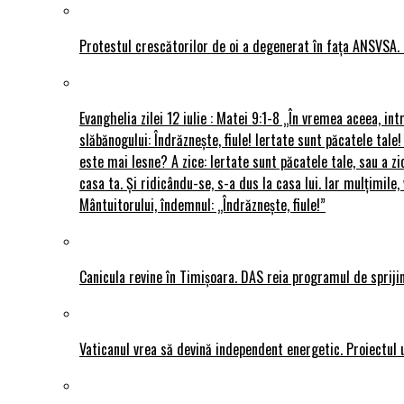
Protestul crescătorilor de oi a degenerat în fața ANSVSA. 
Evanghelia zilei 12 iulie : Matei 9:1-8 „În vremea aceea, int
slăbănogului: Îndrăznește, fiule! Iertate sunt păcatele tale!
este mai lesne? A zice: Iertate sunt păcatele tale, sau a zi
casa ta. Și ridicându-se, s-a dus la casa lui. Iar mulțimi
Mântuitorului, îndemnul: „Îndrăznește, fiule!”
Canicula revine în Timișoara. DAS reia programul de sprijin
Vaticanul vrea să devină independent energetic. Proiectul 