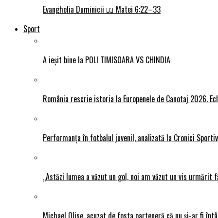
Evanghelia Duminicii 📖 Matei 6:22–33
Sport
A ieșit bine la POLI TIMISOARA VS CHINDIA
România rescrie istoria la Europenele de Canotaj 2026. Ech
Performanța în fotbalul juvenil, analizată la Cronici Sporti
„Astăzi lumea a văzut un gol, noi am văzut un vis urmărit f
Michael Olise, acuzat de fosta parteneră că nu și-ar fi întâ