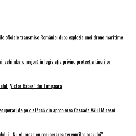
rile oficiale transmise României după explozia unei drone maritime
i: schimbare majoră în legislația privind protecția tinerilor
alul „Victor Babeș” din Timișoara
 recuperați de pe o stâncă din apropierea Cascada Vălul Miresei
adului. „Nu glumesc cu recuperarea terenurilor orașului”