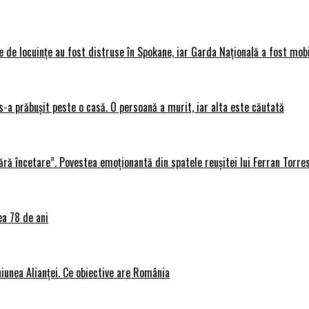
 de locuințe au fost distruse în Spokane, iar Garda Națională a fost mobi
s-a prăbușit peste o casă. O persoană a murit, iar alta este căutată
ără încetare”. Povestea emoționantă din spatele reușitei lui Ferran Torre
ea 78 de ani
iunea Alianței. Ce obiective are România