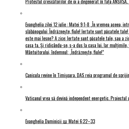
Protestul crescătorilor de oi a degenerat în fața ANSVSA. 
Evanghelia zilei 12 iulie : Matei 9:1-8 „În vremea aceea, int
slăbănogului: Îndrăznește, fiule! Iertate sunt păcatele tale!
este mai lesne? A zice: Iertate sunt păcatele tale, sau a zi
casa ta. Și ridicându-se, s-a dus la casa lui. Iar mulțimi
Mântuitorului, îndemnul: „Îndrăznește, fiule!”
Canicula revine în Timișoara. DAS reia programul de sprijin
Vaticanul vrea să devină independent energetic. Proiectul 
Evanghelia Duminicii 📖 Matei 6:22–33