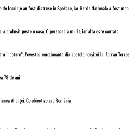
 de locuințe au fost distruse în Spokane, iar Garda Națională a fost mobi
s-a prăbușit peste o casă. O persoană a murit, iar alta este căutată
ără încetare”. Povestea emoționantă din spatele reușitei lui Ferran Torre
ea 78 de ani
iunea Alianței. Ce obiective are România