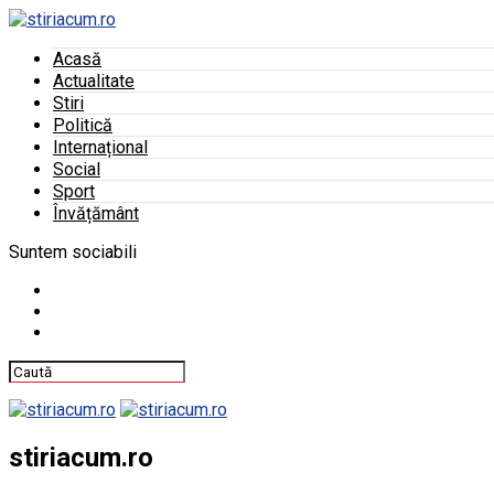
Acasă
Actualitate
Stiri
Politică
Internațional
Social
Sport
Învățământ
Suntem sociabili
stiriacum.ro