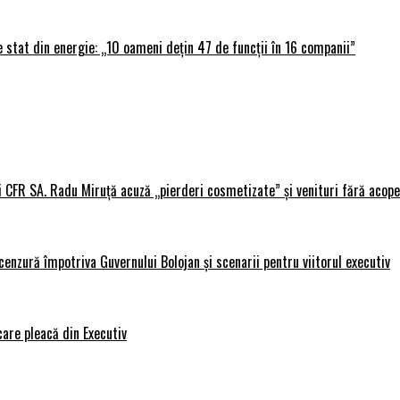
 stat din energie: „10 oameni dețin 47 de funcții în 16 companii”
i CFR SA. Radu Miruță acuză „pierderi cosmetizate” și venituri fără acope
nzură împotriva Guvernului Bolojan și scenarii pentru viitorul executiv
care pleacă din Executiv