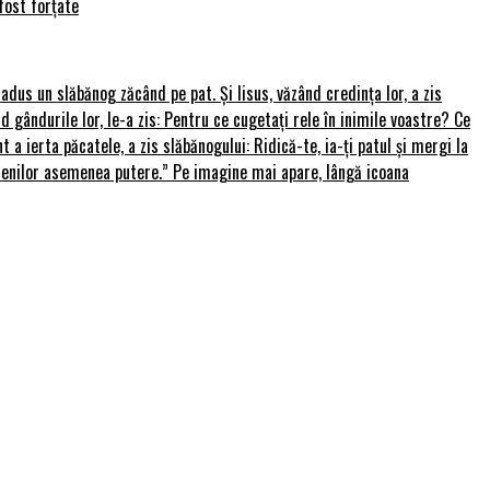
fost forțate
u adus un slăbănog zăcând pe pat. Și Iisus, văzând credința lor, a zis
nd gândurile lor, le-a zis: Pentru ce cugetați rele în inimile voastre? Ce
 a ierta păcatele, a zis slăbănogului: Ridică-te, ia-ți patul și mergi la
amenilor asemenea putere.” Pe imagine mai apare, lângă icoana