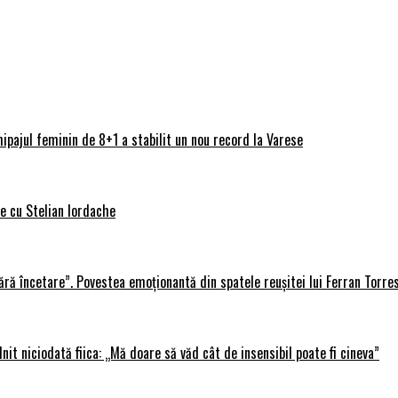
ipajul feminin de 8+1 a stabilit un nou record la Varese
ve cu Stelian Iordache
ără încetare”. Povestea emoționantă din spatele reușitei lui Ferran Torre
lnit niciodată fiica: „Mă doare să văd cât de insensibil poate fi cineva”