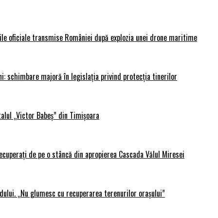
rile oficiale transmise României după explozia unei drone maritime
i: schimbare majoră în legislația privind protecția tinerilor
alul „Victor Babeș” din Timișoara
 recuperați de pe o stâncă din apropierea Cascada Vălul Miresei
adului. „Nu glumesc cu recuperarea terenurilor orașului”