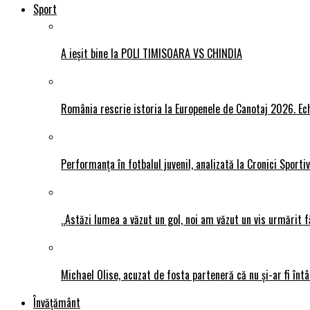
Sport
A ieșit bine la POLI TIMISOARA VS CHINDIA
România rescrie istoria la Europenele de Canotaj 2026. Ech
Performanța în fotbalul juvenil, analizată la Cronici Sporti
„Astăzi lumea a văzut un gol, noi am văzut un vis urmărit f
Michael Olise, acuzat de fosta parteneră că nu și-ar fi întâ
Învățământ