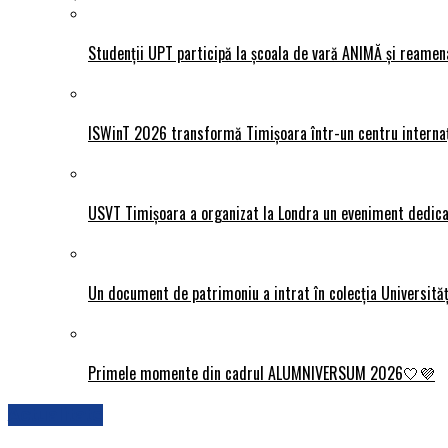
Studenții UPT participă la școala de vară ANIMĂ și reamen
ISWinT 2026 transformă Timișoara într-un centru internațion
USVT Timișoara a organizat la Londra un eveniment dedicat
Un document de patrimoniu a intrat în colecția Universită
Primele momente din cadrul ALUMNIVERSUM 2026🤍💜
Actualitate