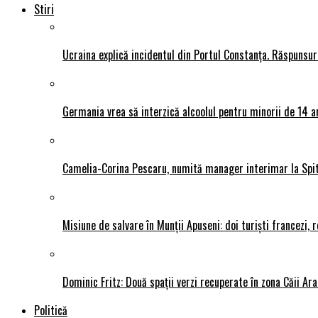
Stiri
Ucraina explică incidentul din Portul Constanța. Răspunsu
Germania vrea să interzică alcoolul pentru minorii de 14 an
Camelia-Corina Pescaru, numită manager interimar la Spit
Misiune de salvare în Munții Apuseni: doi turiști francezi,
Dominic Fritz: Două spații verzi recuperate în zona Căii Ar
Politică