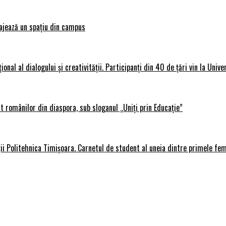
ajează un spațiu din campus
al al dialogului și creativității. Participanți din 40 de țări vin la Unive
 românilor din diaspora, sub sloganul „Uniți prin Educație”
ții Politehnica Timișoara. Carnetul de student al uneia dintre primele fe