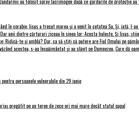
Jandarmii au folosit spray lacrimogen după ce gardurile de protecție au 
rând în corabie, Iisus a trecut marea și a venit în cetatea Sa. Și, iată, I-a
 Dar unii dintre cărturari ziceau în sinea lor: Acesta hulește. Și Iisus, știi
ce: Ridică-te și umblă? Dar, ca să știți că putere are Fiul Omului pe pământ
le, văzând acestea, s-au înspăimântat și au slăvit pe Dumnezeu, Care dă o
 pentru persoanele vulnerabile din 29 iunie
uriaș pregătit pe un teren de zece ori mai mare decât statul papal