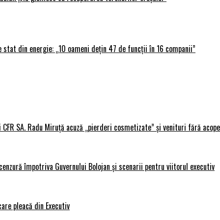
 stat din energie: „10 oameni dețin 47 de funcții în 16 companii”
i CFR SA. Radu Miruță acuză „pierderi cosmetizate” și venituri fără acope
nzură împotriva Guvernului Bolojan și scenarii pentru viitorul executiv
care pleacă din Executiv