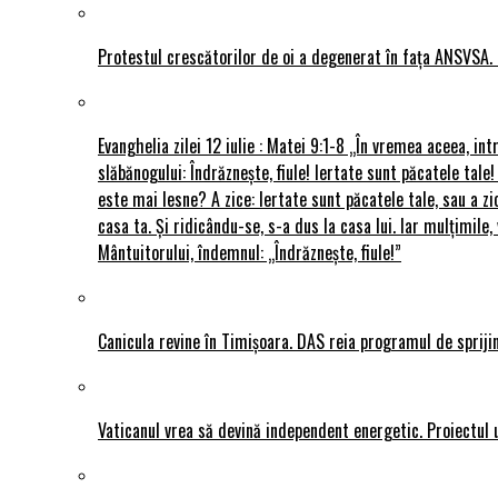
Protestul crescătorilor de oi a degenerat în fața ANSVSA. 
Evanghelia zilei 12 iulie : Matei 9:1-8 „În vremea aceea, int
slăbănogului: Îndrăznește, fiule! Iertate sunt păcatele tale!
este mai lesne? A zice: Iertate sunt păcatele tale, sau a zi
casa ta. Și ridicându-se, s-a dus la casa lui. Iar mulțimi
Mântuitorului, îndemnul: „Îndrăznește, fiule!”
Canicula revine în Timișoara. DAS reia programul de sprijin
Vaticanul vrea să devină independent energetic. Proiectul 