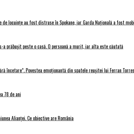
 de locuințe au fost distruse în Spokane, iar Garda Națională a fost mobi
s-a prăbușit peste o casă. O persoană a murit, iar alta este căutată
ără încetare”. Povestea emoționantă din spatele reușitei lui Ferran Torre
ea 78 de ani
iunea Alianței. Ce obiective are România