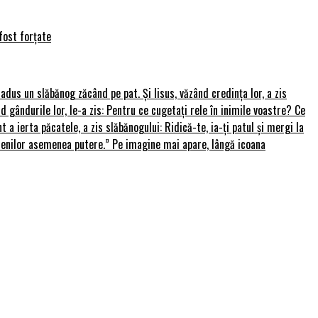
fost forțate
u adus un slăbănog zăcând pe pat. Și Iisus, văzând credința lor, a zis
nd gândurile lor, le-a zis: Pentru ce cugetați rele în inimile voastre? Ce
 a ierta păcatele, a zis slăbănogului: Ridică-te, ia-ți patul și mergi la
amenilor asemenea putere.” Pe imagine mai apare, lângă icoana