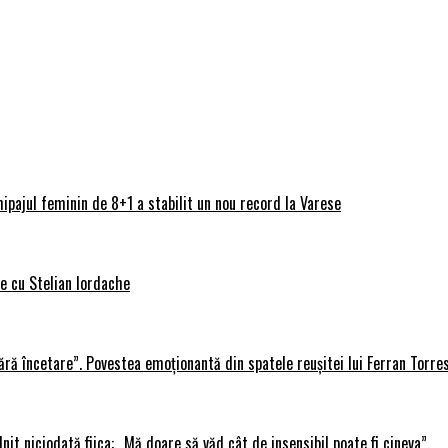
ipajul feminin de 8+1 a stabilit un nou record la Varese
ve cu Stelian Iordache
ără încetare”. Povestea emoționantă din spatele reușitei lui Ferran Torre
lnit niciodată fiica: „Mă doare să văd cât de insensibil poate fi cineva”