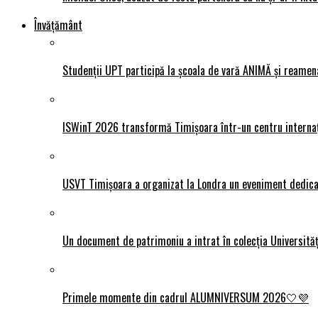
Învățământ
Studenții UPT participă la școala de vară ANIMĂ și reamen
ISWinT 2026 transformă Timișoara într-un centru internațion
USVT Timișoara a organizat la Londra un eveniment dedicat
Un document de patrimoniu a intrat în colecția Universită
Primele momente din cadrul ALUMNIVERSUM 2026🤍💜