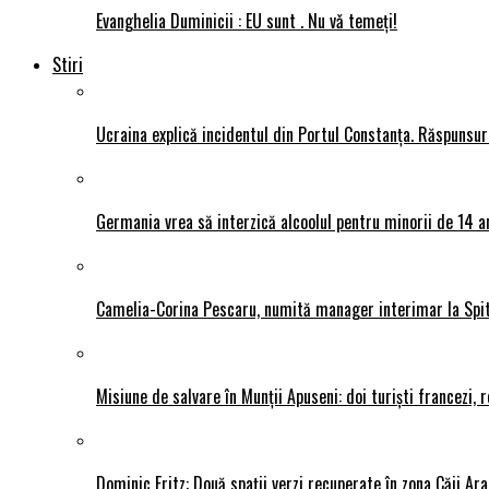
Evanghelia Duminicii : EU sunt . Nu vǎ temeți!
Stiri
Ucraina explică incidentul din Portul Constanța. Răspunsu
Germania vrea să interzică alcoolul pentru minorii de 14 an
Camelia-Corina Pescaru, numită manager interimar la Spit
Misiune de salvare în Munții Apuseni: doi turiști francezi,
Dominic Fritz: Două spații verzi recuperate în zona Căii Ar