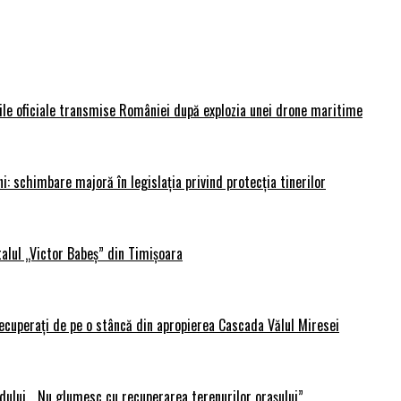
rile oficiale transmise României după explozia unei drone maritime
i: schimbare majoră în legislația privind protecția tinerilor
alul „Victor Babeș” din Timișoara
 recuperați de pe o stâncă din apropierea Cascada Vălul Miresei
adului. „Nu glumesc cu recuperarea terenurilor orașului”