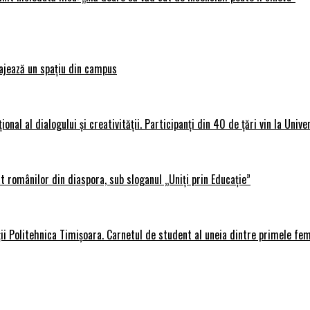
ajează un spațiu din campus
al al dialogului și creativității. Participanți din 40 de țări vin la Unive
 românilor din diaspora, sub sloganul „Uniți prin Educație”
ții Politehnica Timișoara. Carnetul de student al uneia dintre primele fe