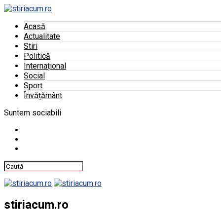
Acasă
Actualitate
Stiri
Politică
Internațional
Social
Sport
Învățământ
Suntem sociabili
stiriacum.ro