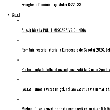
Evanghelia Duminicii 📖 Matei 6:22–33
Sport
A ieșit bine la POLI TIMISOARA VS CHINDIA
România rescrie istoria la Europenele de Canotaj 2026. Ech
Performanța în fotbalul juvenil, analizată la Cronici Sporti
„Astăzi lumea a văzut un gol, noi am văzut un vis urmărit f
Michael Olise, acuzat de fosta parteneră că nu și-ar fi întâ