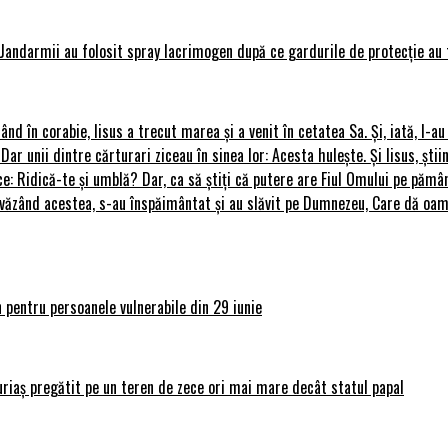
Jandarmii au folosit spray lacrimogen după ce gardurile de protecție au 
rând în corabie, Iisus a trecut marea și a venit în cetatea Sa. Și, iată, I-a
 Dar unii dintre cărturari ziceau în sinea lor: Acesta hulește. Și Iisus, știi
ce: Ridică-te și umblă? Dar, ca să știți că putere are Fiul Omului pe pământ
le, văzând acestea, s-au înspăimântat și au slăvit pe Dumnezeu, Care dă o
 pentru persoanele vulnerabile din 29 iunie
uriaș pregătit pe un teren de zece ori mai mare decât statul papal