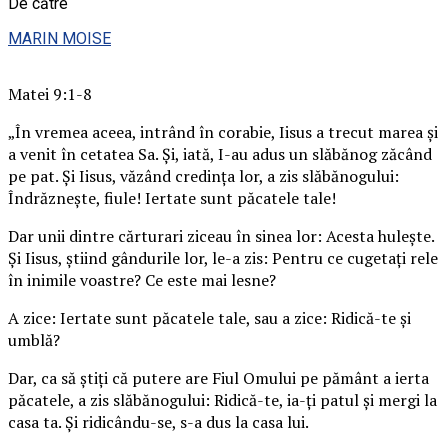
De către
MARIN MOISE
Matei 9:1-8
„În vremea aceea, intrând în corabie, Iisus a trecut marea și
a venit în cetatea Sa. Și, iată, I-au adus un slăbănog zăcând
pe pat. Și Iisus, văzând credința lor, a zis slăbănogului:
Îndrăznește, fiule! Iertate sunt păcatele tale!
Dar unii dintre cărturari ziceau în sinea lor: Acesta hulește.
Și Iisus, știind gândurile lor, le-a zis: Pentru ce cugetați rele
în inimile voastre? Ce este mai lesne?
A zice: Iertate sunt păcatele tale, sau a zice: Ridică-te și
umblă?
Dar, ca să știți că putere are Fiul Omului pe pământ a ierta
păcatele, a zis slăbănogului: Ridică-te, ia-ți patul și mergi la
casa ta. Și ridicându-se, s-a dus la casa lui.