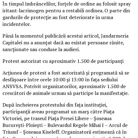
În timpul îmbrâncelilor, forțele de ordine au folosit spray
iritant-lacrimogen pentru a restabili ordinea. O parte din
gardurile de protecție au fost deteriorate în urma
incidentelor.
Până la momentul publicării acestui articol, Jandarmeria
Capitalei nu a anunțat dacă au existat persoane rănite,
sancționate sau conduse la audieri.
Protest autorizat cu aproximativ 1.500 de participanți
Acțiunea de protest a fost autorizată și programată să se
desfășoare între orele 10:00 și 13:00 în fața sediului
ANSVSA. Potrivit organizatorilor, aproximativ 1.500 de
crescători de animale urmau să participe la manifestație.
După încheierea protestului din fața instituției,
participanții aveau programat un marș către Piața
Victoriei, pe traseul Piața Presei Libere – Șoseaua
București-Ploiești – Bulevardul Regele Mihai I – Arcul de
Triumf – Șoseaua Kiseleff. Organizatorii estimează că în