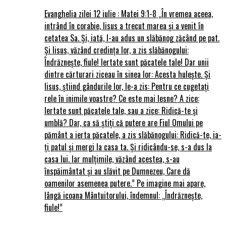
Evanghelia zilei 12 iulie : Matei 9:1-8 „În vremea aceea,
intrând în corabie, Iisus a trecut marea și a venit în
cetatea Sa. Și, iată, I-au adus un slăbănog zăcând pe pat.
Și Iisus, văzând credința lor, a zis slăbănogului:
Îndrăznește, fiule! Iertate sunt păcatele tale! Dar unii
dintre cărturari ziceau în sinea lor: Acesta hulește. Și
Iisus, știind gândurile lor, le-a zis: Pentru ce cugetați
rele în inimile voastre? Ce este mai lesne? A zice:
Iertate sunt păcatele tale, sau a zice: Ridică-te și
umblă? Dar, ca să știți că putere are Fiul Omului pe
pământ a ierta păcatele, a zis slăbănogului: Ridică-te, ia-
ți patul și mergi la casa ta. Și ridicându-se, s-a dus la
casa lui. Iar mulțimile, văzând acestea, s-au
înspăimântat și au slăvit pe Dumnezeu, Care dă
oamenilor asemenea putere.” Pe imagine mai apare,
lângă icoana Mântuitorului, îndemnul: „Îndrăznește,
fiule!”