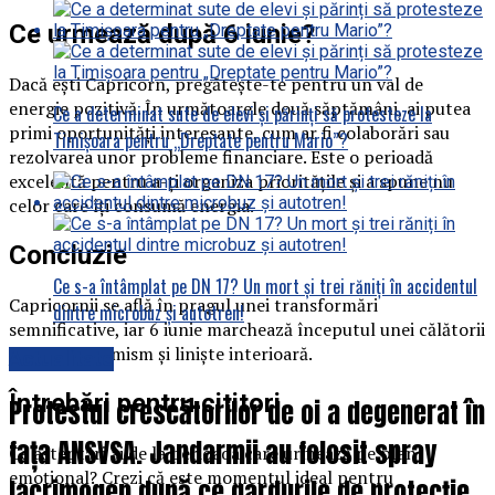
Ce urmează după 6 iunie?
Dacă ești Capricorn, pregătește-te pentru un val de
energie pozitivă. În următoarele două săptămâni, ai putea
Ce a determinat sute de elevi și părinți să protesteze la
primi oportunități interesante, cum ar fi colaborări sau
Timișoara pentru „Dreptate pentru Mario”?
rezolvarea unor probleme financiare. Este o perioadă
excelentă pentru a-ți organiza prioritățile și a spune nu
celor care îți consumă energia.
Concluzie
Ce s-a întâmplat pe DN 17? Un mort și trei răniți în accidentul
Capricornii se află în pragul unei transformări
dintre microbuz și autotren!
semnificative, iar 6 iunie marchează începutul unei călătorii
pline de optimism și liniște interioară.
Actualitate
Întrebări pentru cititori
Protestul crescătorilor de oi a degenerat în
fața ANSVSA. Jandarmii au folosit spray
Ce așteptări ai de la perioada care urmează pe plan
emoțional? Crezi că este momentul ideal pentru
lacrimogen după ce gardurile de protecție