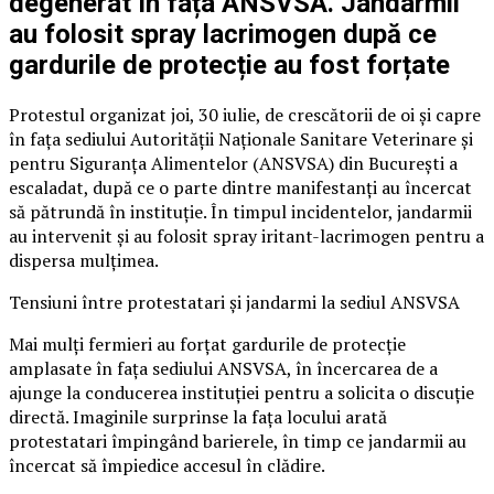
degenerat în fața ANSVSA. Jandarmii
au folosit spray lacrimogen după ce
gardurile de protecție au fost forțate
Protestul organizat joi, 30 iulie, de crescătorii de oi și capre
în fața sediului Autorității Naționale Sanitare Veterinare și
pentru Siguranța Alimentelor (ANSVSA) din București a
escaladat, după ce o parte dintre manifestanți au încercat
să pătrundă în instituție. În timpul incidentelor, jandarmii
au intervenit și au folosit spray iritant-lacrimogen pentru a
dispersa mulțimea.
Tensiuni între protestatari și jandarmi la sediul ANSVSA
Mai mulți fermieri au forțat gardurile de protecție
amplasate în fața sediului ANSVSA, în încercarea de a
ajunge la conducerea instituției pentru a solicita o discuție
directă. Imaginile surprinse la fața locului arată
protestatari împingând barierele, în timp ce jandarmii au
încercat să împiedice accesul în clădire.