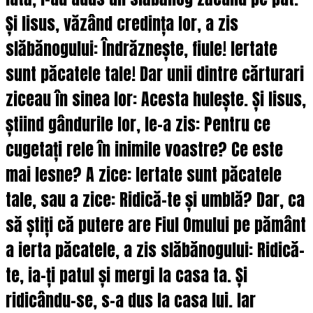
Și Iisus, văzând credința lor, a zis
slăbănogului: Îndrăznește, fiule! Iertate
sunt păcatele tale! Dar unii dintre cărturari
ziceau în sinea lor: Acesta hulește. Și Iisus,
știind gândurile lor, le-a zis: Pentru ce
cugetați rele în inimile voastre? Ce este
mai lesne? A zice: Iertate sunt păcatele
tale, sau a zice: Ridică-te și umblă? Dar, ca
să știți că putere are Fiul Omului pe pământ
a ierta păcatele, a zis slăbănogului: Ridică-
te, ia-ți patul și mergi la casa ta. Și
ridicându-se, s-a dus la casa lui. Iar