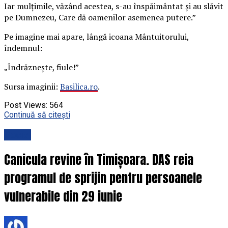
Iar mulțimile, văzând acestea, s-au înspăimântat și au slăvit
pe Dumnezeu, Care dă oamenilor asemenea putere.”
Pe imagine mai apare, lângă icoana Mântuitorului,
îndemnul:
„Îndrăznește, fiule!”
Sursa imaginii:
Basilica.ro
.
Post Views:
564
Continuă să citești
Social
Canicula revine în Timișoara. DAS reia
programul de sprijin pentru persoanele
vulnerabile din 29 iunie