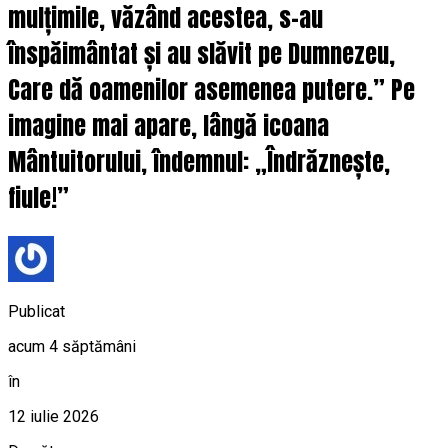
mulțimile, văzând acestea, s-au
înspăimântat și au slăvit pe Dumnezeu,
Care dă oamenilor asemenea putere.” Pe
imagine mai apare, lângă icoana
Mântuitorului, îndemnul: „Îndrăznește,
fiule!”
Publicat
acum 4 săptămâni
în
12 iulie 2026