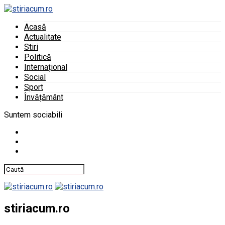
Acasă
Actualitate
Stiri
Politică
Internațional
Social
Sport
Învățământ
Suntem sociabili
stiriacum.ro