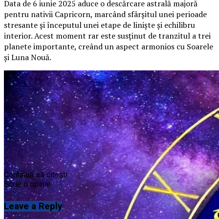
Data de 6 iunie 2025 aduce o descărcare astrală majoră
pentru nativii Capricorn, marcând sfârșitul unei perioade
stresante și începutul unei etape de liniște și echilibru
interior. Acest moment rar este susținut de tranzitul a trei
planete importante, creând un aspect armonios cu Soarele
și Luna Nouă.
Continuă să citești
Scrie o opinie
Leave a Reply