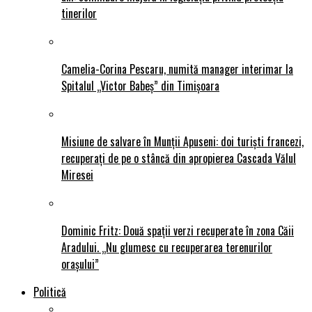
tinerilor
Camelia-Corina Pescaru, numită manager interimar la
Spitalul „Victor Babeș” din Timișoara
Misiune de salvare în Munții Apuseni: doi turiști francezi,
recuperați de pe o stâncă din apropierea Cascada Vălul
Miresei
Dominic Fritz: Două spații verzi recuperate în zona Căii
Aradului. „Nu glumesc cu recuperarea terenurilor
orașului”
Politică