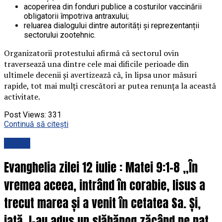
acoperirea din fonduri publice a costurilor vaccinării
obligatorii împotriva antraxului;
reluarea dialogului dintre autorități și reprezentanții
sectorului zootehnic.
Organizatorii protestului afirmă că sectorul ovin
traversează una dintre cele mai dificile perioade din
ultimele decenii și avertizează că, în lipsa unor măsuri
rapide, tot mai mulți crescători ar putea renunța la această
activitate.
Post Views:
331
Continuă să citești
Social
Evanghelia zilei 12 iulie : Matei 9:1-8 „În
vremea aceea, intrând în corabie, Iisus a
trecut marea și a venit în cetatea Sa. Și,
iată, I-au adus un slăbănog zăcând pe pat.