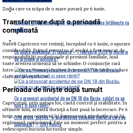
Zodia care va scăpa de o mare povară pe 6 iunie.
Transformare după o perioadă
JD Vance și Papa Leon al XIV-lea: când credința se întâlnește cu
complicată
politica
Nativii Capricorn vor resimți, începând cu 6 iunie, o ușurare
considerabilă. Primul semestru al anului a fost marcat de
Ce aduce weekendul 31 ianuarie – 1 februarie 2026 în materie
responsabilități profesionale și presiuni familiale, însă
de armonie și echilibru?
toate acestea urmează să se schimbe. O conjuncție rară
între Mercur, Venus și Jupiter în semnul Taurului va aduce
claritate și vești bune.
Perioada de liniște după tumult
Ce a provocat accidentul de pe DN 1B din Buzău, soldat cu un
Capricornii, prin natura lor, caută control și stabilitate. În
mort și șase răniți?
ultimele luni, această dorință a fost pusă la încercare. Pe 6
iunie, vor avea ocazia să își limpezească gândurile și să își
Este presa „plătită” și moralitatea selectivă confuzia care ne
regăsească optimismul. Este un moment perfect pentru a
blochează? – Stiri Resita
redescoperi bucuria lucrurilor simple.