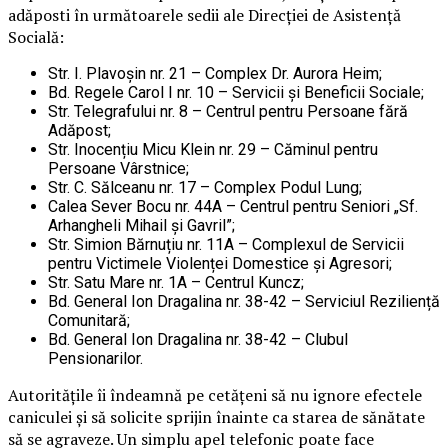
adăposti în următoarele sedii ale Direcției de Asistență
Socială:
Str. I. Plavoșin nr. 21 – Complex Dr. Aurora Heim;
Bd. Regele Carol I nr. 10 – Servicii și Beneficii Sociale;
Str. Telegrafului nr. 8 – Centrul pentru Persoane fără
Adăpost;
Str. Inocențiu Micu Klein nr. 29 – Căminul pentru
Persoane Vârstnice;
Str. C. Sălceanu nr. 17 – Complex Podul Lung;
Calea Sever Bocu nr. 44A – Centrul pentru Seniori „Sf.
Arhangheli Mihail și Gavril”;
Str. Simion Bărnuțiu nr. 11A – Complexul de Servicii
pentru Victimele Violenței Domestice și Agresori;
Str. Satu Mare nr. 1A – Centrul Kuncz;
Bd. General Ion Dragalina nr. 38-42 – Serviciul Reziliență
Comunitară;
Bd. General Ion Dragalina nr. 38-42 – Clubul
Pensionarilor.
Autoritățile îi îndeamnă pe cetățeni să nu ignore efectele
caniculei și să solicite sprijin înainte ca starea de sănătate
să se agraveze. Un simplu apel telefonic poate face