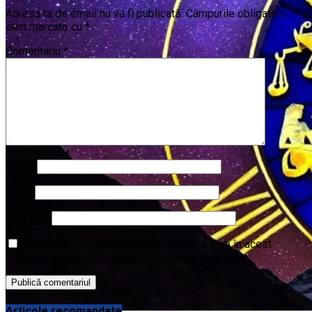
Adresa ta de email nu va fi publicată.
Câmpurile obligatorii
sunt marcate cu
*
Comentariu
*
Nume
Email
Site web
Salvează-mi numele, emailul și site-ul web în acest
navigator pentru data viitoare când o să comentez.
Articole recomandate