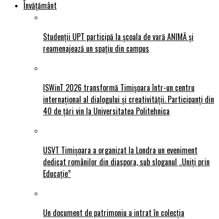
Învățământ
Studenții UPT participă la școala de vară ANIMĂ și
reamenajează un spațiu din campus
ISWinT 2026 transformă Timișoara într-un centru
internațional al dialogului și creativității. Participanți din
40 de țări vin la Universitatea Politehnica
USVT Timișoara a organizat la Londra un eveniment
dedicat românilor din diaspora, sub sloganul „Uniți prin
Educație”
Un document de patrimoniu a intrat în colecția