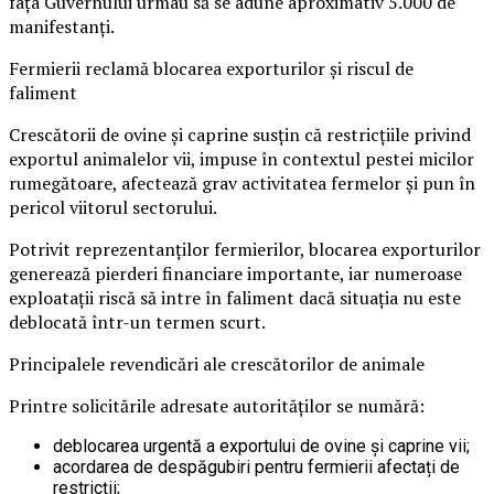
fața Guvernului urmau să se adune aproximativ 5.000 de
manifestanți.
Fermierii reclamă blocarea exporturilor și riscul de
faliment
Crescătorii de ovine și caprine susțin că restricțiile privind
exportul animalelor vii, impuse în contextul pestei micilor
rumegătoare, afectează grav activitatea fermelor și pun în
pericol viitorul sectorului.
Potrivit reprezentanților fermierilor, blocarea exporturilor
generează pierderi financiare importante, iar numeroase
exploatații riscă să intre în faliment dacă situația nu este
deblocată într-un termen scurt.
Principalele revendicări ale crescătorilor de animale
Printre solicitările adresate autorităților se numără:
deblocarea urgentă a exportului de ovine și caprine vii;
acordarea de despăgubiri pentru fermierii afectați de
restricții;