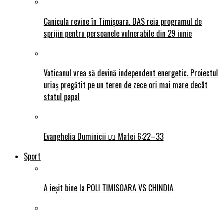
Canicula revine în Timișoara. DAS reia programul de
sprijin pentru persoanele vulnerabile din 29 iunie
Vaticanul vrea să devină independent energetic. Proiectul
uriaș pregătit pe un teren de zece ori mai mare decât
statul papal
Evanghelia Duminicii 📖 Matei 6:22–33
Sport
A ieșit bine la POLI TIMISOARA VS CHINDIA