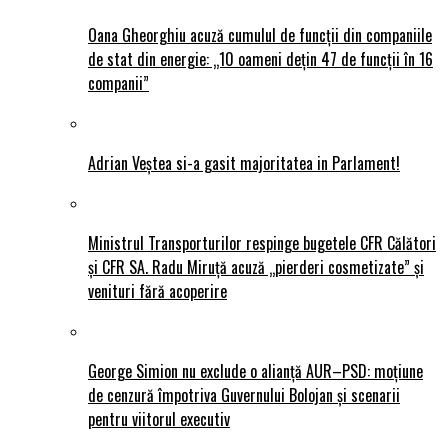
Oana Gheorghiu acuză cumulul de funcții din companiile
de stat din energie: „10 oameni dețin 47 de funcții în 16
companii”
Adrian Veștea si-a gasit majoritatea in Parlament!
Ministrul Transporturilor respinge bugetele CFR Călători
și CFR SA. Radu Miruță acuză „pierderi cosmetizate” și
venituri fără acoperire
George Simion nu exclude o alianță AUR–PSD: moțiune
de cenzură împotriva Guvernului Bolojan și scenarii
pentru viitorul executiv