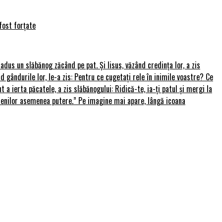
fost forțate
u adus un slăbănog zăcând pe pat. Și Iisus, văzând credința lor, a zis
nd gândurile lor, le-a zis: Pentru ce cugetați rele în inimile voastre? Ce
 a ierta păcatele, a zis slăbănogului: Ridică-te, ia-ți patul și mergi la
amenilor asemenea putere.” Pe imagine mai apare, lângă icoana