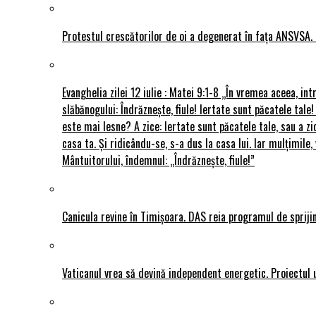
Protestul crescătorilor de oi a degenerat în fața ANSVSA. 
Evanghelia zilei 12 iulie : Matei 9:1-8 „În vremea aceea, int
slăbănogului: Îndrăznește, fiule! Iertate sunt păcatele tale!
este mai lesne? A zice: Iertate sunt păcatele tale, sau a zi
casa ta. Și ridicându-se, s-a dus la casa lui. Iar mulțimi
Mântuitorului, îndemnul: „Îndrăznește, fiule!”
Canicula revine în Timișoara. DAS reia programul de sprijin
Vaticanul vrea să devină independent energetic. Proiectul 