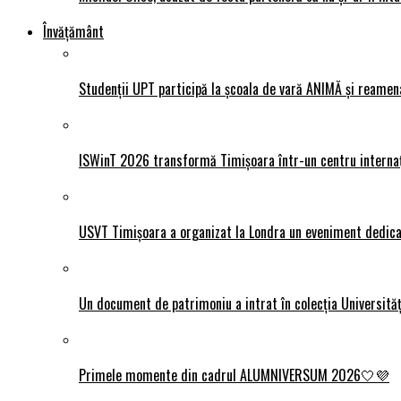
Învățământ
Studenții UPT participă la școala de vară ANIMĂ și reamen
ISWinT 2026 transformă Timișoara într-un centru internațion
USVT Timișoara a organizat la Londra un eveniment dedicat
Un document de patrimoniu a intrat în colecția Universită
Primele momente din cadrul ALUMNIVERSUM 2026🤍💜