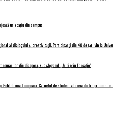
ajează un spațiu din campus
al al dialogului și creativității. Participanți din 40 de țări vin la Unive
 românilor din diaspora, sub sloganul „Uniți prin Educație”
ții Politehnica Timișoara. Carnetul de student al uneia dintre primele fe