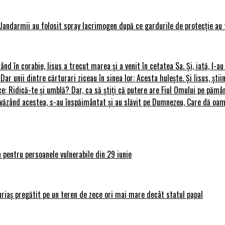
Jandarmii au folosit spray lacrimogen după ce gardurile de protecție au 
rând în corabie, Iisus a trecut marea și a venit în cetatea Sa. Și, iată, I-a
 Dar unii dintre cărturari ziceau în sinea lor: Acesta hulește. Și Iisus, știi
ce: Ridică-te și umblă? Dar, ca să știți că putere are Fiul Omului pe pământ
le, văzând acestea, s-au înspăimântat și au slăvit pe Dumnezeu, Care dă o
 pentru persoanele vulnerabile din 29 iunie
uriaș pregătit pe un teren de zece ori mai mare decât statul papal