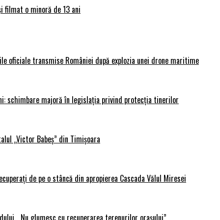
și filmat o minoră de 13 ani
rile oficiale transmise României după explozia unei drone maritime
i: schimbare majoră în legislația privind protecția tinerilor
alul „Victor Babeș” din Timișoara
 recuperați de pe o stâncă din apropierea Cascada Vălul Miresei
adului. „Nu glumesc cu recuperarea terenurilor orașului”