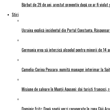
Bărbat de 29 de ani, arestat preventiv după ce ar fi violat 
Stiri
Ucraina explică incidentul din Portul Constanța. Răspunsu
Germania vrea să interzică alcoolul pentru minorii de 14 an
Camelia-Corina Pescaru, numită manager interimar la Spit
Misiune de salvare în Munții Apuseni: doi turiști francezi,
Dominic Fritz: Două spații verzi recuperate în zona Căii Ar