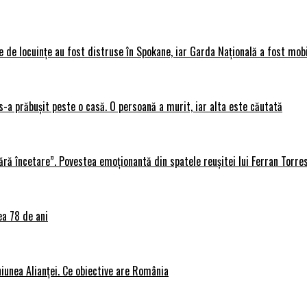
 de locuințe au fost distruse în Spokane, iar Garda Națională a fost mobi
s-a prăbușit peste o casă. O persoană a murit, iar alta este căutată
ără încetare”. Povestea emoționantă din spatele reușitei lui Ferran Torre
ea 78 de ani
iunea Alianței. Ce obiective are România