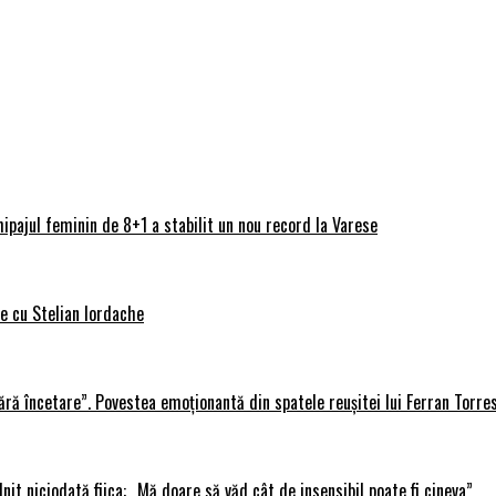
ipajul feminin de 8+1 a stabilit un nou record la Varese
ve cu Stelian Iordache
ără încetare”. Povestea emoționantă din spatele reușitei lui Ferran Torre
lnit niciodată fiica: „Mă doare să văd cât de insensibil poate fi cineva”