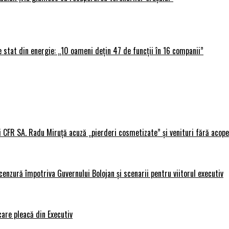
 stat din energie: „10 oameni dețin 47 de funcții în 16 companii”
i CFR SA. Radu Miruță acuză „pierderi cosmetizate” și venituri fără acope
nzură împotriva Guvernului Bolojan și scenarii pentru viitorul executiv
care pleacă din Executiv