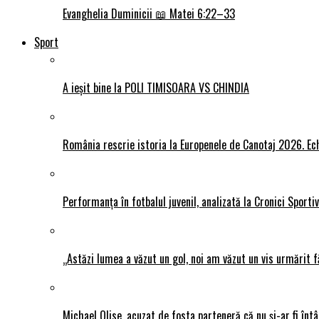
Evanghelia Duminicii 📖 Matei 6:22–33
Sport
A ieșit bine la POLI TIMISOARA VS CHINDIA
România rescrie istoria la Europenele de Canotaj 2026. Ech
Performanța în fotbalul juvenil, analizată la Cronici Sporti
„Astăzi lumea a văzut un gol, noi am văzut un vis urmărit f
Michael Olise, acuzat de fosta parteneră că nu și-ar fi întâ