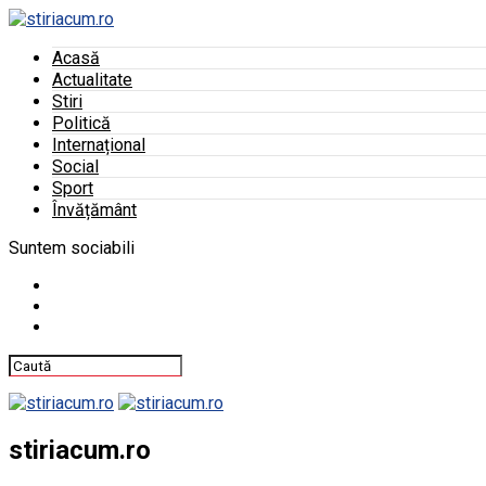
Acasă
Actualitate
Stiri
Politică
Internațional
Social
Sport
Învățământ
Suntem sociabili
stiriacum.ro