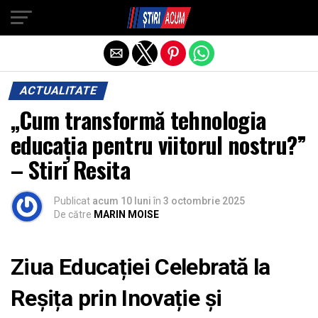
Exit mobile version
ACTUALITATE
„Cum transformă tehnologia
educația pentru viitorul nostru?”
– Stiri Resita
Publicat
acum 10 luni
în
3 octombrie 2025
De către
MARIN MOISE
Ziua Educației Celebrată la
Reșița prin Inovație și