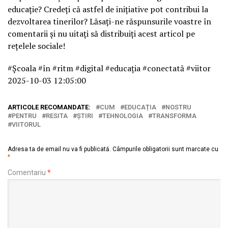
educație? Credeți că astfel de inițiative pot contribui la
dezvoltarea tinerilor? Lăsați-ne răspunsurile voastre în
comentarii și nu uitați să distribuiți acest articol pe
rețelele sociale!
#Școala #în #ritm #digital #educația #conectată #viitor
2025-10-03 12:05:00
ARTICOLE RECOMANDATE:
CUM
EDUCAȚIA
NOSTRU
PENTRU
RESITA
ȘTIRI
TEHNOLOGIA
TRANSFORMA
VIITORUL
Adresa ta de email nu va fi publicată.
Câmpurile obligatorii sunt marcate cu
*
Comentariu
*