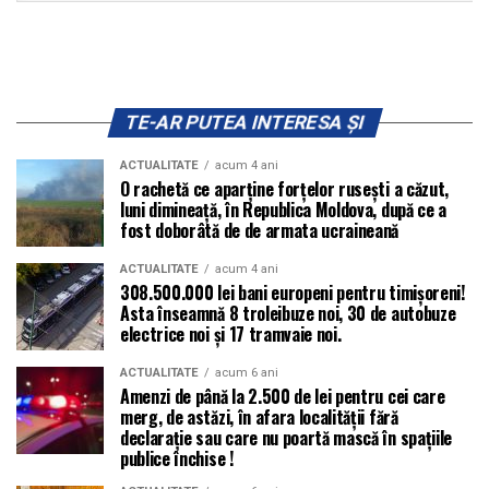
TE-AR PUTEA INTERESA ȘI
ACTUALITATE
acum 4 ani
O rachetă ce aparține forțelor rusești a căzut,
luni dimineață, în Republica Moldova, după ce a
fost doborâtă de de armata ucraineană
ACTUALITATE
acum 4 ani
308.500.000 lei bani europeni pentru timișoreni!
Asta înseamnă 8 troleibuze noi, 30 de autobuze
electrice noi și 17 tramvaie noi.
ACTUALITATE
acum 6 ani
Amenzi de până la 2.500 de lei pentru cei care
merg, de astăzi, în afara localității fără
declarație sau care nu poartă mască în spațiile
publice închise !