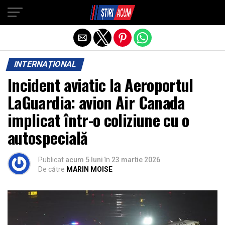
Exit mobile version
INTERNAȚIONAL
Incident aviatic la Aeroportul
LaGuardia: avion Air Canada
implicat într-o coliziune cu o
autospecială
Publicat
acum 5 luni
în
23 martie 2026
De către
MARIN MOISE