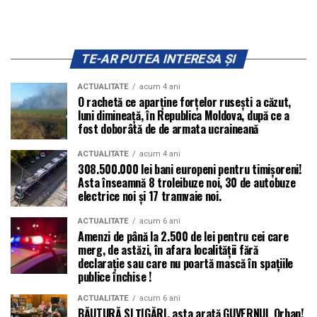
TE-AR PUTEA INTERESA ȘI
ACTUALITATE
acum 4 ani
O rachetă ce aparține forțelor rusești a căzut,
luni dimineață, în Republica Moldova, după ce a
fost doborâtă de de armata ucraineană
ACTUALITATE
acum 4 ani
308.500.000 lei bani europeni pentru timișoreni!
Asta înseamnă 8 troleibuze noi, 30 de autobuze
electrice noi și 17 tramvaie noi.
ACTUALITATE
acum 6 ani
Amenzi de până la 2.500 de lei pentru cei care
merg, de astăzi, în afara localității fără
declarație sau care nu poartă mască în spațiile
publice închise !
ACTUALITATE
acum 6 ani
BĂUTURĂ SI ȚIGĂRI, asta arată GUVERNUL Orban!