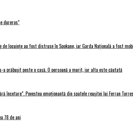
te dureros”
 de locuințe au fost distruse în Spokane, iar Garda Națională a fost mobi
s-a prăbușit peste o casă. O persoană a murit, iar alta este căutată
ără încetare”. Povestea emoționantă din spatele reușitei lui Ferran Torre
ea 78 de ani