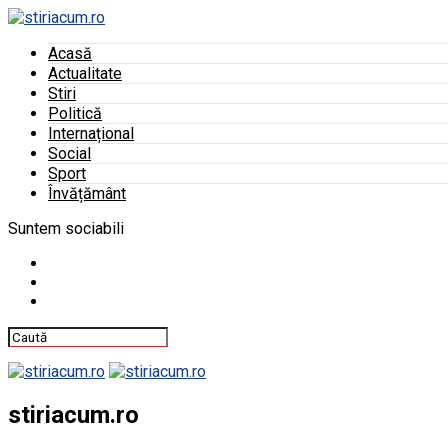
Acasă
Actualitate
Stiri
Politică
Internațional
Social
Sport
Învățământ
Suntem sociabili
stiriacum.ro