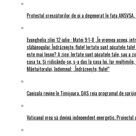
Protestul crescătorilor de oi a degenerat în fața ANSVSA. 
Evanghelia zilei 12 iulie : Matei 9:1-8 „În vremea aceea, int
slăbănogului: Îndrăznește, fiule! Iertate sunt păcatele tale!
este mai lesne? A zice: Iertate sunt păcatele tale, sau a zi
casa ta. Și ridicându-se, s-a dus la casa lui. Iar mulțimi
Mântuitorului, îndemnul: „Îndrăznește, fiule!”
Canicula revine în Timișoara. DAS reia programul de sprijin
Vaticanul vrea să devină independent energetic. Proiectul 