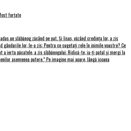
fost forțate
u adus un slăbănog zăcând pe pat. Și Iisus, văzând credința lor, a zis
nd gândurile lor, le-a zis: Pentru ce cugetați rele în inimile voastre? Ce
 a ierta păcatele, a zis slăbănogului: Ridică-te, ia-ți patul și mergi la
amenilor asemenea putere.” Pe imagine mai apare, lângă icoana