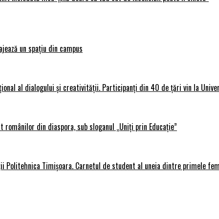
ajează un spațiu din campus
al al dialogului și creativității. Participanți din 40 de țări vin la Unive
 românilor din diaspora, sub sloganul „Uniți prin Educație”
ții Politehnica Timișoara. Carnetul de student al uneia dintre primele fe