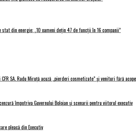
 stat din energie: „10 oameni dețin 47 de funcții în 16 companii”
i CFR SA. Radu Miruță acuză „pierderi cosmetizate” și venituri fără acope
nzură împotriva Guvernului Bolojan și scenarii pentru viitorul executiv
care pleacă din Executiv