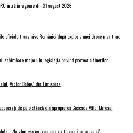
lRO intră în vigoare din 31 august 2026
rile oficiale transmise României după explozia unei drone maritime
i: schimbare majoră în legislația privind protecția tinerilor
alul „Victor Babeș” din Timișoara
 recuperați de pe o stâncă din apropierea Cascada Vălul Miresei
adului. „Nu glumesc cu recuperarea terenurilor orașului”