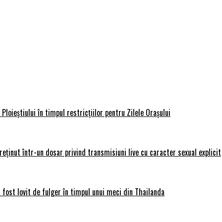
loieștiului în timpul restricțiilor pentru Zilele Orașului
 reținut într-un dosar privind transmisiuni live cu caracter sexual explicit
 fost lovit de fulger în timpul unui meci din Thailanda