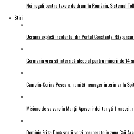
Noi reguli pentru taxele de drum în România. Sistemul Tol
Stiri
Ucraina explică incidentul din Portul Constanța. Răspunsu
Germania vrea să interzică alcoolul pentru minorii de 14 an
Camelia-Corina Pescaru, numită manager interimar la Spit
Misiune de salvare în Munții Apuseni: doi turiști francezi,
Dominic Fritz: Două spații verzi recuperate în zona Căii Ar