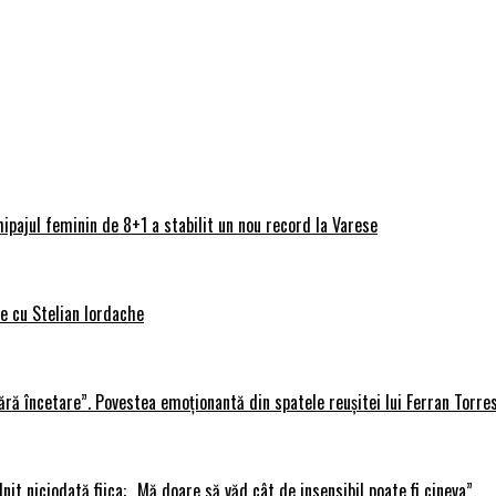
ipajul feminin de 8+1 a stabilit un nou record la Varese
ve cu Stelian Iordache
ără încetare”. Povestea emoționantă din spatele reușitei lui Ferran Torre
lnit niciodată fiica: „Mă doare să văd cât de insensibil poate fi cineva”