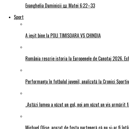
Evanghelia Duminicii 📖 Matei 6:22–33
Sport
A ieșit bine la POLI TIMISOARA VS CHINDIA
România rescrie istoria la Europenele de Canotaj 2026. Ech
Performanța în fotbalul juvenil, analizată la Cronici Sporti
„Astăzi lumea a văzut un gol, noi am văzut un vis urmărit f
Michael Olise, acuzat de fosta parteneră că nu și-ar fi întâ