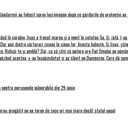
Jandarmii au folosit spray lacrimogen după ce gardurile de protecție au 
rând în corabie, Iisus a trecut marea și a venit în cetatea Sa. Și, iată, I-a
 Dar unii dintre cărturari ziceau în sinea lor: Acesta hulește. Și Iisus, știi
ce: Ridică-te și umblă? Dar, ca să știți că putere are Fiul Omului pe pământ
le, văzând acestea, s-au înspăimântat și au slăvit pe Dumnezeu, Care dă o
 pentru persoanele vulnerabile din 29 iunie
uriaș pregătit pe un teren de zece ori mai mare decât statul papal