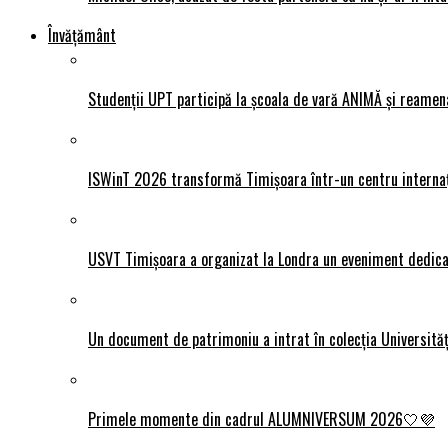
Învățământ
Studenții UPT participă la școala de vară ANIMĂ și reamen
ISWinT 2026 transformă Timișoara într-un centru internațion
USVT Timișoara a organizat la Londra un eveniment dedicat
Un document de patrimoniu a intrat în colecția Universită
Primele momente din cadrul ALUMNIVERSUM 2026🤍💜