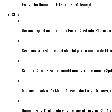
Evanghelia Duminicii : EU sunt . Nu vǎ temeți!
Stiri
Ucraina explică incidentul din Portul Constanța. Răspunsu
Germania vrea să interzică alcoolul pentru minorii de 14 an
Camelia-Corina Pescaru, numită manager interimar la Spit
Misiune de salvare în Munții Apuseni: doi turiști francezi,
Dominic Fritz: Două spații verzi recuperate în zona Căii Ar