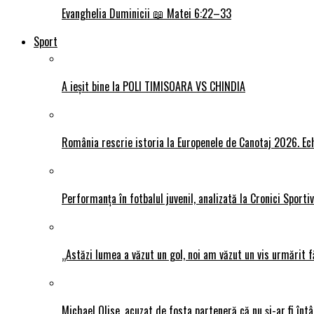
Evanghelia Duminicii 📖 Matei 6:22–33
Sport
A ieșit bine la POLI TIMISOARA VS CHINDIA
România rescrie istoria la Europenele de Canotaj 2026. Ech
Performanța în fotbalul juvenil, analizată la Cronici Sporti
„Astăzi lumea a văzut un gol, noi am văzut un vis urmărit f
Michael Olise, acuzat de fosta parteneră că nu și-ar fi întâ