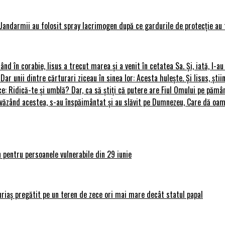
Jandarmii au folosit spray lacrimogen după ce gardurile de protecție au 
rând în corabie, Iisus a trecut marea și a venit în cetatea Sa. Și, iată, I-a
 Dar unii dintre cărturari ziceau în sinea lor: Acesta hulește. Și Iisus, știi
ce: Ridică-te și umblă? Dar, ca să știți că putere are Fiul Omului pe pământ
le, văzând acestea, s-au înspăimântat și au slăvit pe Dumnezeu, Care dă o
 pentru persoanele vulnerabile din 29 iunie
uriaș pregătit pe un teren de zece ori mai mare decât statul papal