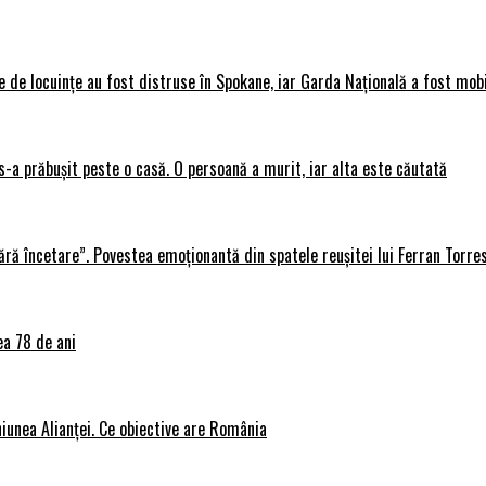
 de locuințe au fost distruse în Spokane, iar Garda Națională a fost mobi
s-a prăbușit peste o casă. O persoană a murit, iar alta este căutată
ără încetare”. Povestea emoționantă din spatele reușitei lui Ferran Torre
ea 78 de ani
iunea Alianței. Ce obiective are România