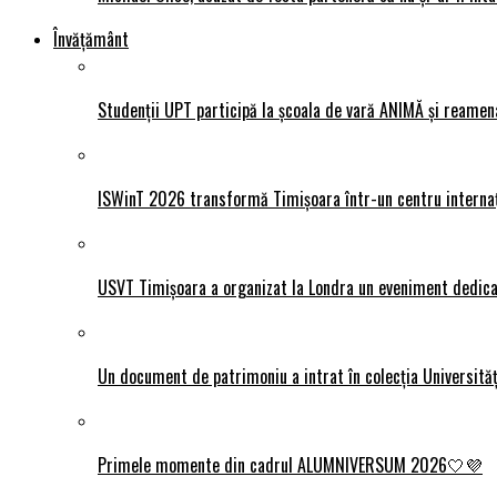
Învățământ
Studenții UPT participă la școala de vară ANIMĂ și reamen
ISWinT 2026 transformă Timișoara într-un centru internațion
USVT Timișoara a organizat la Londra un eveniment dedicat
Un document de patrimoniu a intrat în colecția Universită
Primele momente din cadrul ALUMNIVERSUM 2026🤍💜