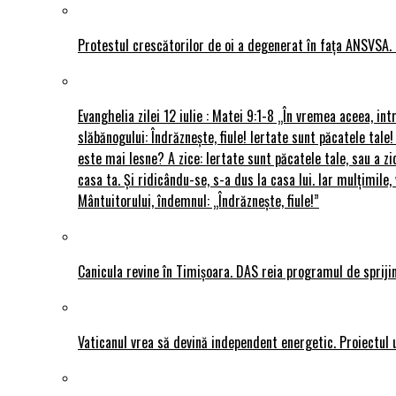
Protestul crescătorilor de oi a degenerat în fața ANSVSA. 
Evanghelia zilei 12 iulie : Matei 9:1-8 „În vremea aceea, int
slăbănogului: Îndrăznește, fiule! Iertate sunt păcatele tale!
este mai lesne? A zice: Iertate sunt păcatele tale, sau a zi
casa ta. Și ridicându-se, s-a dus la casa lui. Iar mulțimi
Mântuitorului, îndemnul: „Îndrăznește, fiule!”
Canicula revine în Timișoara. DAS reia programul de sprijin
Vaticanul vrea să devină independent energetic. Proiectul 