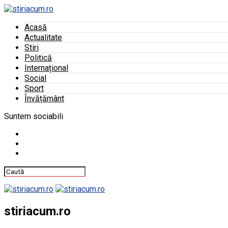
Acasă
Actualitate
Stiri
Politică
Internațional
Social
Sport
Învățământ
Suntem sociabili
stiriacum.ro