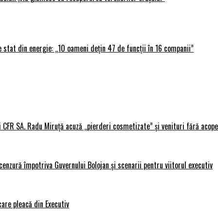
 stat din energie: „10 oameni dețin 47 de funcții în 16 companii”
i CFR SA. Radu Miruță acuză „pierderi cosmetizate” și venituri fără acope
nzură împotriva Guvernului Bolojan și scenarii pentru viitorul executiv
care pleacă din Executiv