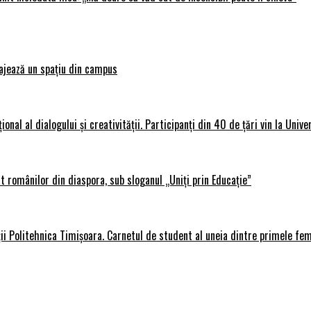
ajează un spațiu din campus
al al dialogului și creativității. Participanți din 40 de țări vin la Unive
 românilor din diaspora, sub sloganul „Uniți prin Educație”
ții Politehnica Timișoara. Carnetul de student al uneia dintre primele fe