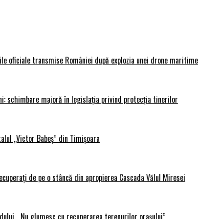
rile oficiale transmise României după explozia unei drone maritime
i: schimbare majoră în legislația privind protecția tinerilor
alul „Victor Babeș” din Timișoara
 recuperați de pe o stâncă din apropierea Cascada Vălul Miresei
adului. „Nu glumesc cu recuperarea terenurilor orașului”