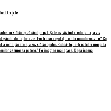
fost forțate
u adus un slăbănog zăcând pe pat. Și Iisus, văzând credința lor, a zis
nd gândurile lor, le-a zis: Pentru ce cugetați rele în inimile voastre? Ce
 a ierta păcatele, a zis slăbănogului: Ridică-te, ia-ți patul și mergi la
amenilor asemenea putere.” Pe imagine mai apare, lângă icoana