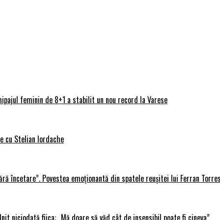
ipajul feminin de 8+1 a stabilit un nou record la Varese
ve cu Stelian Iordache
ără încetare”. Povestea emoționantă din spatele reușitei lui Ferran Torre
lnit niciodată fiica: „Mă doare să văd cât de insensibil poate fi cineva”